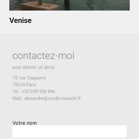
Venise
contactez-moi
pour obtenir un devis
79, rue Daguerre
75014 Paris
Tel : +33 699 926 846
Mail : alexandre@studio-sawicki.fr
Votre nom