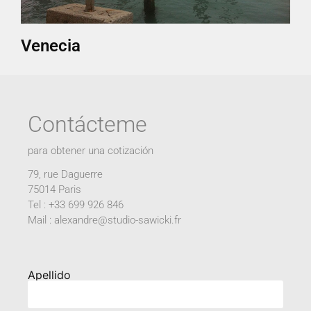
Venecia
Contácteme
para obtener una cotización
79, rue Daguerre
75014 Paris
Tel : +33 699 926 846
Mail : alexandre@studio-sawicki.fr
Apellido